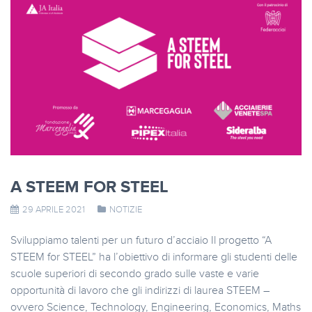
A STEEM FOR STEEL
29 APRILE 2021
NOTIZIE
Sviluppiamo talenti per un futuro d’acciaio Il progetto “A
STEEM for STEEL” ha l’obiettivo di informare gli studenti delle
scuole superiori di secondo grado sulle vaste e varie
opportunità di lavoro che gli indirizzi di laurea STEEM –
ovvero Science, Technology, Engineering, Economics, Maths