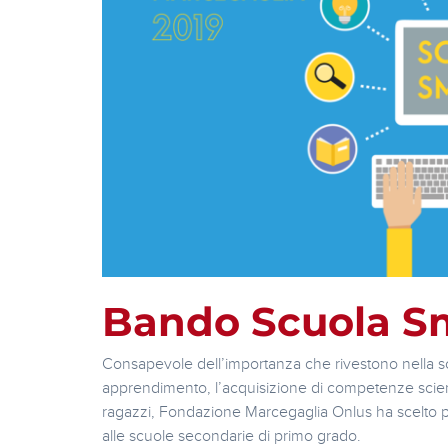
Bando Scuola S
Consapevole dell’importanza che rivestono nella sc
apprendimento, l’acquisizione di competenze scienti
ragazzi, Fondazione Marcegaglia Onlus ha scelto pe
alle scuole secondarie di primo grado.