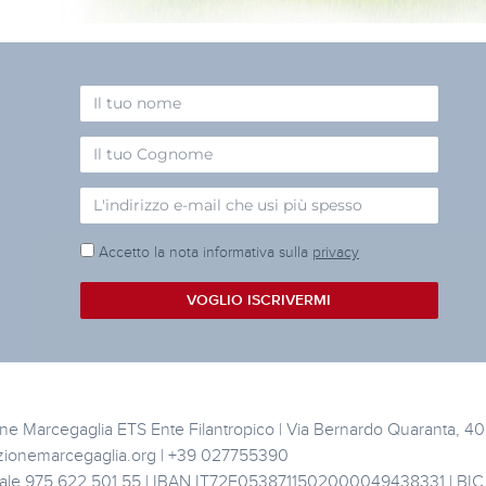
Accetto la nota informativa sulla
privacy
VOGLIO ISCRIVERMI
e Marcegaglia ETS Ente Filantropico | Via Bernardo Quaranta, 40 
zionemarcegaglia.org | +39 027755390
cale 975 622 501 55 | IBAN IT72F0538711502000049438331 | B