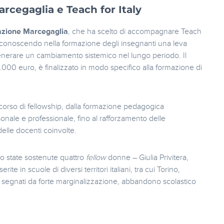
rcegaglia e Teach for Italy
zione Marcegaglia
, che ha scelto di accompagnare Teach
 riconoscendo nella formazione degli insegnanti una leva
generare un cambiamento sistemico nel lungo periodo. Il
000 euro, è finalizzato in modo specifico alla formazione di
rcorso di fellowship, dalla formazione pedagogica
nale e professionale, fino al rafforzamento delle
elle docenti coinvolte.
no state sostenute quattro
fellow
donne – Giulia Privitera,
te in scuole di diversi territori italiani, tra cui Torino,
ti segnati da forte marginalizzazione, abbandono scolastico