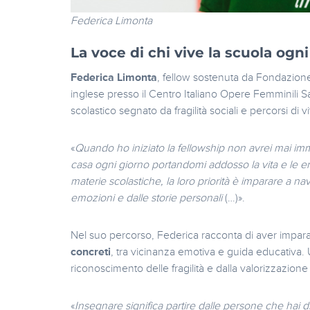
Federica Limonta
La voce di chi vive la scuola ogn
Federica Limonta
, fellow sostenuta da Fondazione
inglese presso il Centro Italiano Opere Femminili 
scolastico segnato da fragilità sociali e percorsi di v
«
Quando ho iniziato la fellowship non avrei mai imm
casa ogni giorno portandomi addosso la vita e le em
materie scolastiche, la loro priorità è imparare a n
emozioni e dalle storie personali
(…)».
Nel suo percorso, Federica racconta di aver impar
concreti
, tra vicinanza emotiva e guida educativa. 
riconoscimento delle fragilità e dalla valorizzazione
«
Insegnare significa partire dalle persone che hai di 