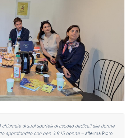
chiamate ai suoi sportelli di ascolto dedicati alle donne
tatto approfondito con ben 3.845 donne –
afferma Pioro