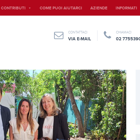
E CONTRIBUTI
COME PUOI AIUTARCI
AZIENDE
INFORMATI
CONTATTACI
CHIAMACI
VIA E-MAIL
02 775539