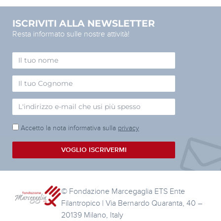
ISCRIVITI ALLA NEWSLETTER
Resta informato sulle nostre attività!
Accetto la nota informativa sulla
privacy
VOGLIO ISCRIVERMI
© Fondazione Marcegaglia ETS Ente
Filantropico | Via Bernardo Quaranta, 40 –
20139 Milano, Italy