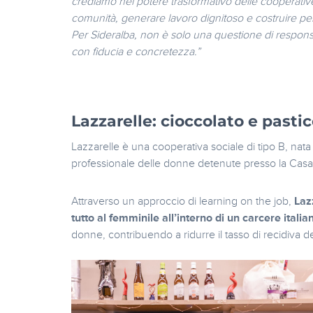
crediamo nel potere trasformativo delle cooperative s
comunità, generare lavoro dignitoso e costruire perc
Per Sideralba, non è solo una questione di responsab
con fiducia e concretezza.”
Lazzarelle: cioccolato e pasti
Lazzarelle è una cooperativa sociale di tipo B, nata 
professionale delle donne detenute presso la Casa C
Attraverso un approccio di learning on the job,
Laz
tutto al femminile all’interno di un carcere italia
donne, contribuendo a ridurre il tasso di recidiva d