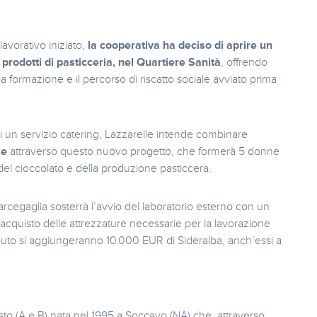
lavorativo iniziato,
la cooperativa ha deciso di aprire un
 prodotti di pasticceria, nel Quartiere Sanità
, offrendo
 la formazione e il percorso di riscatto sociale avviato prima
 di un servizio catering, Lazzarelle intende combinare
le
attraverso questo nuovo progetto, che formerà 5 donne
 del cioccolato e della produzione pasticcera.
Marcegaglia sosterrà l’avvio del laboratorio esterno con un
acquisto delle attrezzature necessarie per la lavorazione
ributo si aggiungeranno 10.000 EUR di Sideralba, anch’essi a
sto (A e B) nata nel 1995 a Soccavo (NA) che, attraverso