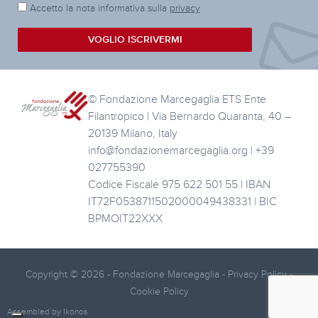
Accetto la nota informativa sulla
privacy
VOGLIO ISCRIVERMI
© Fondazione Marcegaglia ETS Ente
Filantropico | Via Bernardo Quaranta, 40 –
20139 Milano, Italy
info@fondazionemarcegaglia.org | +39
027755390
Codice Fiscale 975 622 501 55 | IBAN
IT72F0538711502000049438331 | BIC
BPMOIT22XXX
Copyright © 2026 - Fondazione Marcegaglia -
Privacy Policy
-
Cookie Policy
Assembled by
Ikonos